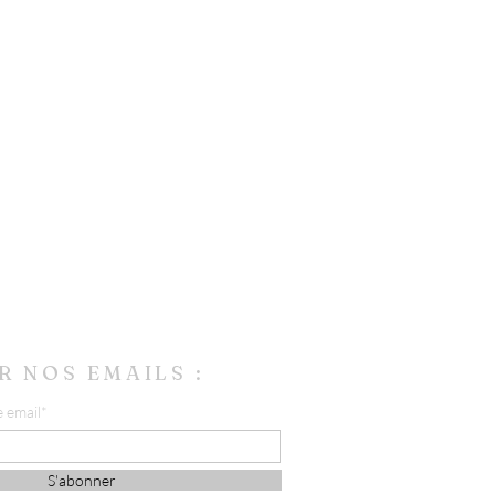
R NOS EMAILS :
e email*
S'abonner