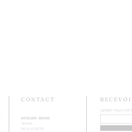
CONTACT
RECEVOI
Laisser nous votr
r
L'ATELIER - REIMS
Yannick :
06 26 43 38 58