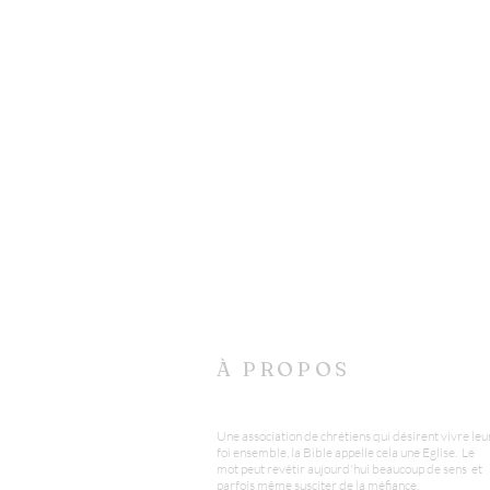
À PROPOS
Une association de chrétiens qui désirent vivre leu
foi ensemble, la Bible appelle cela une Eglise. Le
mot peut revêtir aujourd'hui beaucoup de sens et
parfois même susciter de la méfiance.