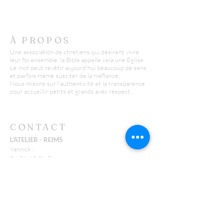
À PROPOS
Une association de chrétiens qui désirent vivre
leur foi ensemble, la Bible appelle cela une Eglise.
Le mot peut revêtir aujourd'hui beaucoup de sens
et parfois même susciter de la méfiance.
Nous misons sur l'authenticité et la transparence
pour accueillir petits et grands avec respect.
CONTACT
L'ATELIER - REIMS
Yannick :
06 26 43 38 58
y.huguenin@missionfpc.fr
Timothée :
t.neu@missionfpc.fr
FEU