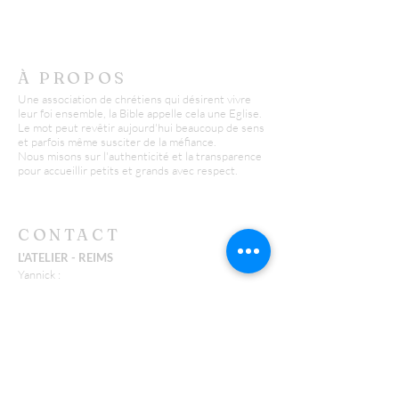
À PROPOS
Une association de chrétiens qui désirent vivre
leur foi ensemble, la Bible appelle cela une Eglise.
Le mot peut revêtir aujourd'hui beaucoup de sens
et parfois même susciter de la méfiance.
Nous misons sur l'authenticité et la transparence
pour accueillir petits et grands avec respect.
CONTACT
L'ATELIER - REIMS
Yannick :
06 26 43 38 58
y.huguenin@missionfpc.fr
Timothée :
t.neu@missionfpc.fr
FEU