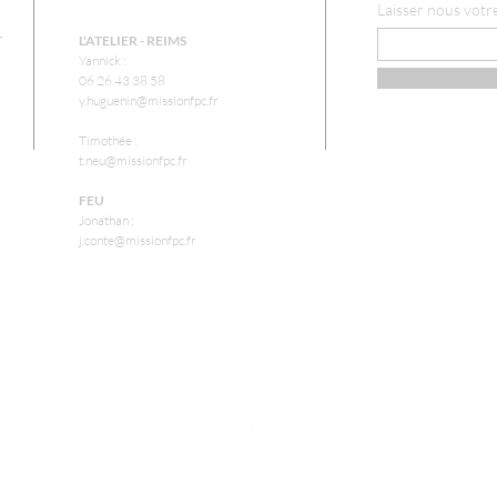
Laisser nous votr
r
L'ATELIER - REIMS
Yannick :
06 26 43 38 58
y.huguenin@missionfpc.fr
Timothée :
t.neu@missionfpc.fr
FEU
Jonathan :
j.conte@missionfpc.fr