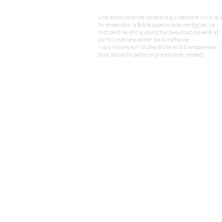
Une association de chrétiens qui désirent vivre leu
foi ensemble, la Bible appelle cela une Eglise. Le
mot peut revêtir aujourd'hui beaucoup de sens et
parfois même susciter de la méfiance.
Nous misons sur l'authenticité et la transparence
pour accueillir petits et grands avec respect.