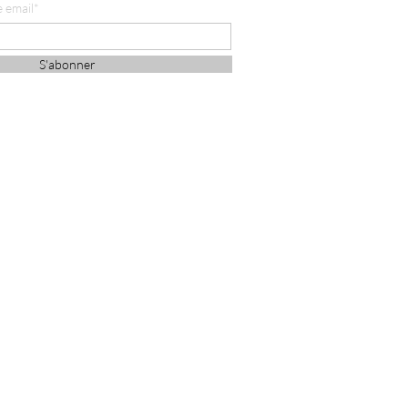
e email*
S'abonner