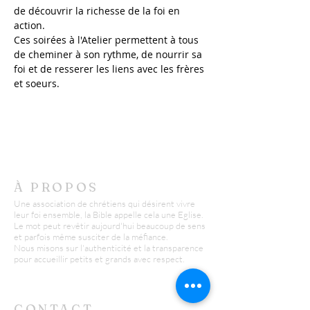
de découvrir la richesse de la foi en 
action. 
Ces soirées à l'Atelier permettent à tous 
de cheminer à son rythme, de nourrir sa 
foi et de resserer les liens avec les frères 
et soeurs.
À PROPOS
Une association de chrétiens qui désirent vivre
leur foi ensemble, la Bible appelle cela une Eglise.
Le mot peut revêtir aujourd'hui beaucoup de sens
et parfois même susciter de la méfiance.
Nous misons sur l'authenticité et la transparence
pour accueillir petits et grands avec respect.
CONTACT