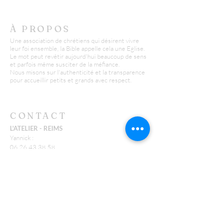
À PROPOS
Une association de chrétiens qui désirent vivre
leur foi ensemble, la Bible appelle cela une Eglise.
Le mot peut revêtir aujourd'hui beaucoup de sens
et parfois même susciter de la méfiance.
Nous misons sur l'authenticité et la transparence
pour accueillir petits et grands avec respect.
CONTACT
L'ATELIER - REIMS
Yannick :
06 26 43 38 58
y.huguenin@missionfpc.fr
Timothée :
t.neu@missionfpc.fr
FEU
Jonathan :