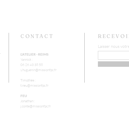
CONTACT
RECEVOI
Laisser nous votr
r
L'ATELIER - REIMS
Yannick :
06 26 43 38 58
y.huguenin@missionfpc.fr
Timothée :
t.neu@missionfpc.fr
FEU
Jonathan :
j.conte@missionfpc.fr