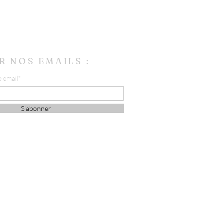
R NOS EMAILS :
e email*
S'abonner