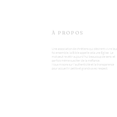
À PROPOS
Une association de chrétiens qui désirent vivre leu
foi ensemble, la Bible appelle cela une Eglise. Le
mot peut revêtir aujourd'hui beaucoup de sens et
parfois même susciter de la méfiance.
Nous misons sur l'authenticité et la transparence
pour accueillir petits et grands avec respect.