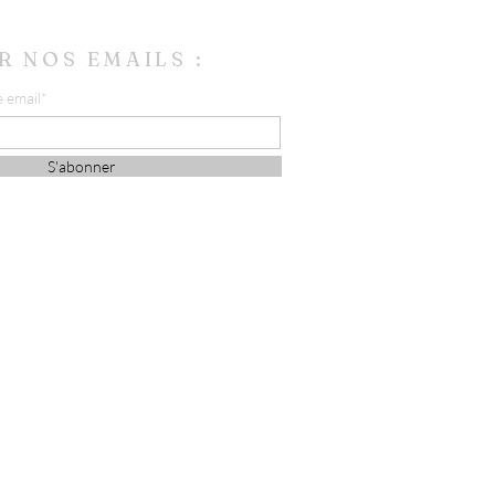
R NOS EMAILS :
e email*
S'abonner