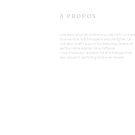
À PROPOS
Une association de chrétiens qui désirent vivre leu
foi ensemble, la Bible appelle cela une Eglise. Le
mot peut revêtir aujourd'hui beaucoup de sens et
parfois même susciter de la méfiance.
Nous misons sur l'authenticité et la transparence
pour accueillir petits et grands avec respect.