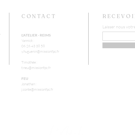
CONTACT
RECEVOI
Laisser nous votr
r
L'ATELIER - REIMS
Yannick :
06 26 43 38 58
y.huguenin@missionfpc.fr
Timothée :
t.neu@missionfpc.fr
FEU
Jonathan :
j.conte@missionfpc.fr