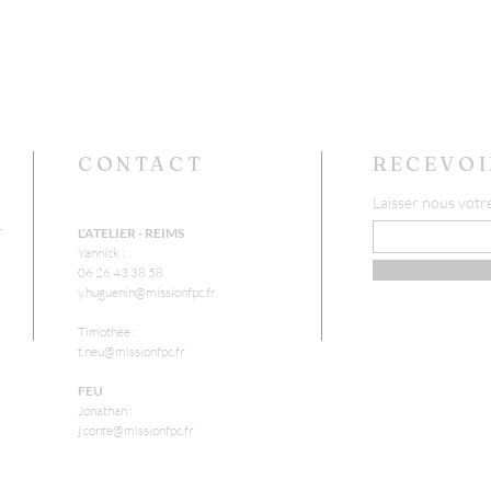
CONTACT
RECEVOI
Laisser nous votr
r
L'ATELIER - REIMS
Yannick :
06 26 43 38 58
y.huguenin@missionfpc.fr
Timothée :
t.neu@missionfpc.fr
FEU
Jonathan :
j.conte@missionfpc.fr