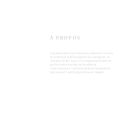
À PROPOS
Une association de chrétiens qui désirent vivre leu
foi ensemble, la Bible appelle cela une Eglise. Le
mot peut revêtir aujourd'hui beaucoup de sens et
parfois même susciter de la méfiance.
Nous misons sur l'authenticité et la transparence
pour accueillir petits et grands avec respect.