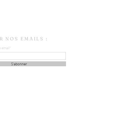
R NOS EMAILS :
e email*
S'abonner