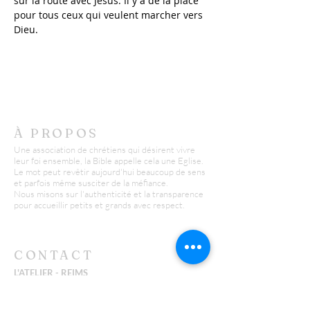
sur la route avec Jésus. Il y a de la place 
pour tous ceux qui veulent marcher vers 
Dieu.
À PROPOS
Une association de chrétiens qui désirent vivre
leur foi ensemble, la Bible appelle cela une Eglise.
Le mot peut revêtir aujourd'hui beaucoup de sens
et parfois même susciter de la méfiance.
Nous misons sur l'authenticité et la transparence
pour accueillir petits et grands avec respect.
CONTACT
L'ATELIER - REIMS
Yannick :
06 26 43 38 58