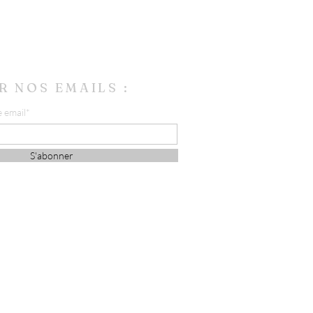
R NOS EMAILS :
e email*
S'abonner