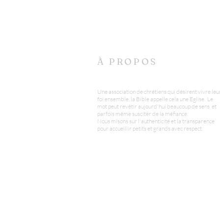
À PROPOS
Une association de chrétiens qui désirent vivre leu
foi ensemble, la Bible appelle cela une Eglise. Le
mot peut revêtir aujourd'hui beaucoup de sens et
parfois même susciter de la méfiance.
Nous misons sur l'authenticité et la transparence
pour accueillir petits et grands avec respect.