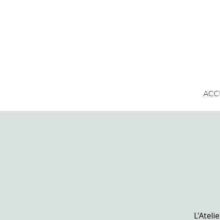
ACC
L'Ateli