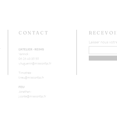
CONTACT
RECEVOI
Laisser nous votr
r
L'ATELIER - REIMS
Yannick :
06 26 43 38 58
y.huguenin@missionfpc.fr
Timothée :
t.neu@missionfpc.fr
FEU
Jonathan :
j.conte@missionfpc.fr