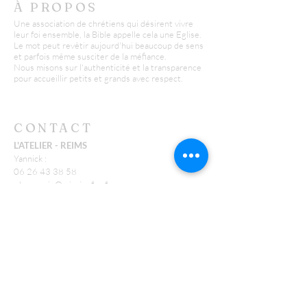
À PROPOS
Une association de chrétiens qui désirent vivre
leur foi ensemble, la Bible appelle cela une Eglise.
Le mot peut revêtir aujourd'hui beaucoup de sens
et parfois même susciter de la méfiance.
Nous misons sur l'authenticité et la transparence
pour accueillir petits et grands avec respect.
CONTACT
L'ATELIER - REIMS
Yannick :
06 26 43 38 58
y.huguenin@missionfpc.fr
Timothée :
t.neu@missionfpc.fr
FEU
Jonathan :
j.conte@missionfpc.fr