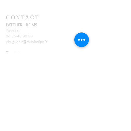
CONTACT
L'ATELIER - REIMS
Yannick :
06 26 43 38 58
y.huguenin@missionfpc.fr
Timothée :
t.neu@missionfpc.fr
FEU
Jonathan :
j.conte@missionfpc.fr
RECEVOIR NOS EMAILS
:
Laisser nous votre email*
S'abonner