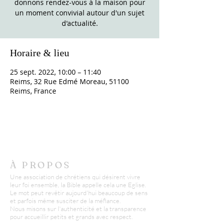
donnons rendez-vous à la maison pour
un moment convivial autour d'un sujet
d'actualité.
Horaire & lieu
25 sept. 2022, 10:00 – 11:40
Reims, 32 Rue Edmé Moreau, 51100
Reims, France
À PROPOS
Une association de chrétiens qui désirent vivre
leur foi ensemble, la Bible appelle cela une Eglise.
Le mot peut revêtir aujourd'hui beaucoup de sens
et parfois même susciter de la méfiance.
Nous misons sur l'authenticité et la transparence
pour accueillir petits et grands avec respect.