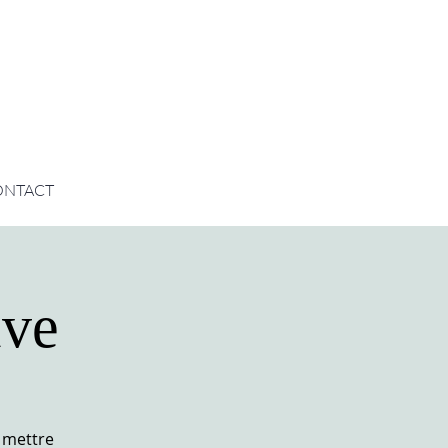
ONTACT
ive
 mettre