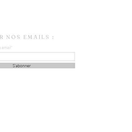
R NOS EMAILS :
e email*
S'abonner