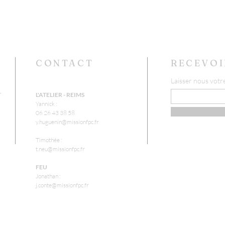
CONTACT
RECEVOI
Laisser nous votr
r
L'ATELIER - REIMS
Yannick :
06 26 43 38 58
y.huguenin@missionfpc.fr
Timothée :
t.neu@missionfpc.fr
FEU
Jonathan :
j.conte@missionfpc.fr