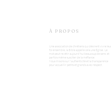
À PROPOS
Une association de chrétiens qui désirent vivre leu
foi ensemble, la Bible appelle cela une Eglise. Le
mot peut revêtir aujourd'hui beaucoup de sens et
parfois même susciter de la méfiance.
Nous misons sur l'authenticité et la transparence
pour accueillir petits et grands avec respect.