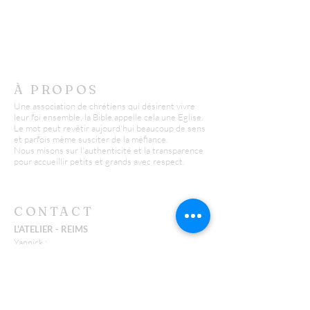
À PROPOS
Une association de chrétiens qui désirent vivre
leur foi ensemble, la Bible appelle cela une Eglise.
Le mot peut revêtir aujourd'hui beaucoup de sens
et parfois même susciter de la méfiance.
Nous misons sur l'authenticité et la transparence
pour accueillir petits et grands avec respect.
CONTACT
L'ATELIER - REIMS
Yannick :
06 26 43 38 58
y.huguenin@missionfpc.fr
Timothée :
t.neu@missionfpc.fr