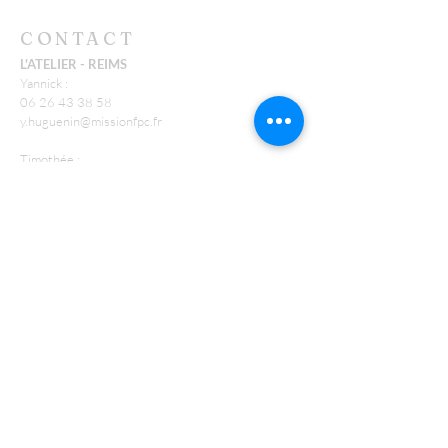
CONTACT
L'ATELIER - REIMS
Yannick :
06 26 43 38 58
y.huguenin@missionfpc.fr
Timothée :
t.neu@missionfpc.fr
FEU
Jonathan :
j.conte@missionfpc.fr
RECEVOIR NOS EMAILS
:
Laisser nous votre email*
S'abonner