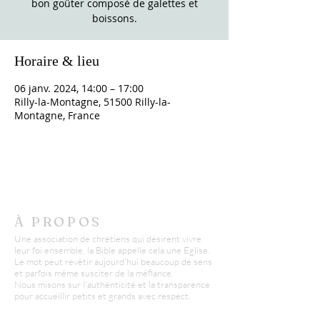
bon goûter composé de galettes et
boissons.
Horaire & lieu
06 janv. 2024, 14:00 – 17:00
Rilly-la-Montagne, 51500 Rilly-la-
Montagne, France
À PROPOS
Une association de chrétiens qui désirent vivre
leur foi ensemble, la Bible appelle cela une Eglise.
Le mot peut revêtir aujourd'hui beaucoup de sens
et parfois même susciter de la méfiance.
Nous misons sur l'authenticité et la transparence
pour accueillir petits et grands avec respect.