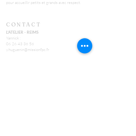
pour accueillir petits et grands avec respect.
CONTACT
L'ATELIER - REIMS
Yannick :
06 26 43 38 58
y.huguenin@missionfpc.fr
Timothée :
t.neu@missionfpc.fr
FEU
Jonathan :
j.conte@missionfpc.fr
RECEVOIR NOS EMAILS
:
Laisser nous votre email*