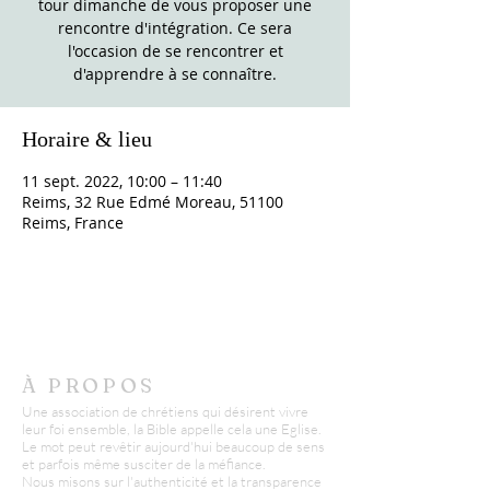
tour dimanche de vous proposer une
rencontre d'intégration. Ce sera
l'occasion de se rencontrer et
d'apprendre à se connaître.
Horaire & lieu
11 sept. 2022, 10:00 – 11:40
Reims, 32 Rue Edmé Moreau, 51100
Reims, France
À PROPOS
Une association de chrétiens qui désirent vivre
leur foi ensemble, la Bible appelle cela une Eglise.
Le mot peut revêtir aujourd'hui beaucoup de sens
et parfois même susciter de la méfiance.
Nous misons sur l'authenticité et la transparence