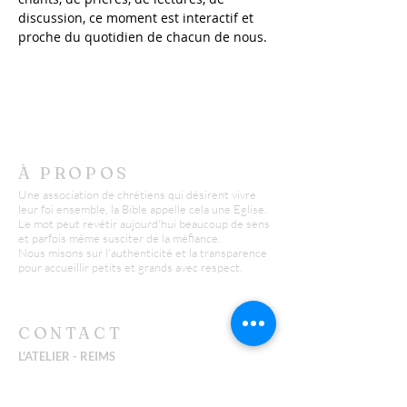
discussion, ce moment est interactif et 
proche du quotidien de chacun de nous.
À PROPOS
Une association de chrétiens qui désirent vivre
leur foi ensemble, la Bible appelle cela une Eglise.
Le mot peut revêtir aujourd'hui beaucoup de sens
et parfois même susciter de la méfiance.
Nous misons sur l'authenticité et la transparence
pour accueillir petits et grands avec respect.
CONTACT
L'ATELIER - REIMS
Yannick :
06 26 43 38 58