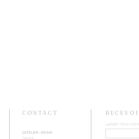
CONTACT
RECEVOI
Laisser nous votr
r
L'ATELIER - REIMS
Yannick :