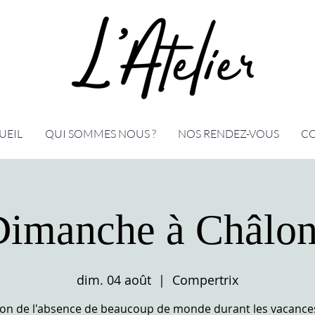
UEIL
QUI SOMMES NOUS ?
NOS RENDEZ-VOUS
C
Dimanche à Châlon
dim. 04 août
  |  
Compertrix
son de l'absence de beaucoup de monde durant les vacance