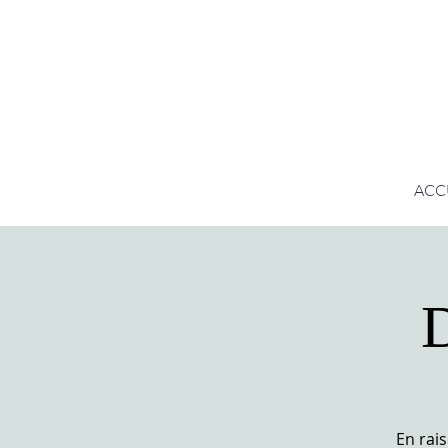
ACC
En rai