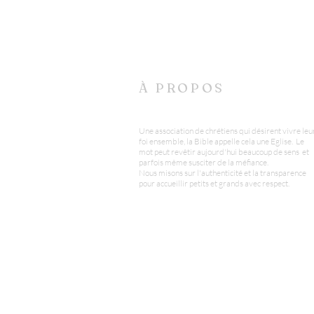
À PROPOS
Une association de chrétiens qui désirent vivre leu
foi ensemble, la Bible appelle cela une Eglise. Le
mot peut revêtir aujourd'hui beaucoup de sens et
parfois même susciter de la méfiance.
Nous misons sur l'authenticité et la transparence
pour accueillir petits et grands avec respect.