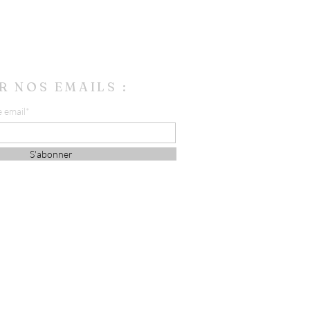
R NOS EMAILS :
e email*
S'abonner