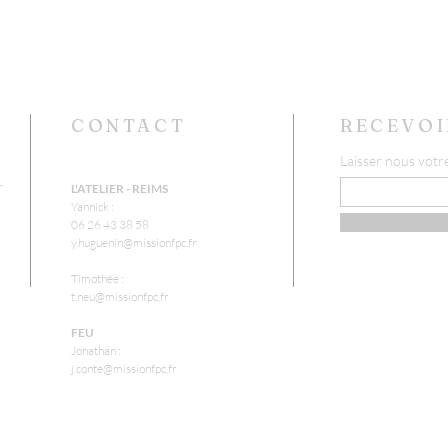
CONTACT
RECEVOI
Laisser nous votr
r
L'ATELIER - REIMS
Yannick :
06 26 43 38 58
y.huguenin@missionfpc.fr
Timothée :
t.neu@missionfpc.fr
FEU
Jonathan :
j.conte@missionfpc.fr