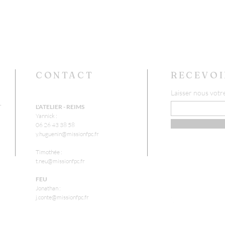
CONTACT
RECEVOI
Laisser nous votr
r
L'ATELIER - REIMS
Yannick :
06 26 43 38 58
y.huguenin@missionfpc.fr
Timothée :
t.neu@missionfpc.fr
FEU
Jonathan :
j.conte@missionfpc.fr