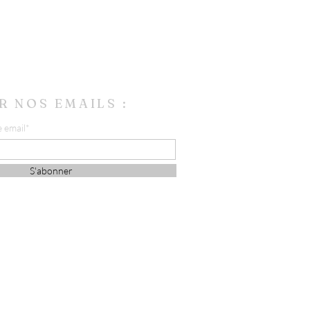
R NOS EMAILS :
e email*
S'abonner