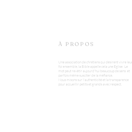
À PROPOS
Une association de chrétiens qui désirent vivre leu
foi ensemble, la Bible appelle cela une Eglise. Le
mot peut revêtir aujourd'hui beaucoup de sens et
parfois même susciter de la méfiance.
Nous misons sur l'authenticité et la transparence
pour accueillir petits et grands avec respect.