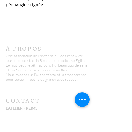
pédagogie soignée. 
À PROPOS
Une association de chrétiens qui désirent vivre
leur foi ensemble, la Bible appelle cela une Eglise.
Le mot peut revêtir aujourd'hui beaucoup de sens
et parfois même susciter de la méfiance.
Nous misons sur l'authenticité et la transparence
pour accueillir petits et grands avec respect.
CONTACT
L'ATELIER - REIMS
Yannick :
06 26 43 38 58
y.huguenin@missionfpc.fr