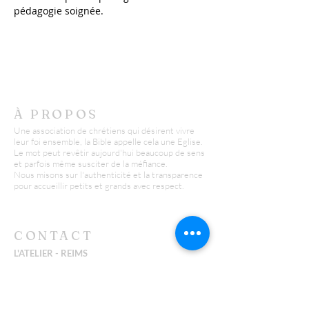
pédagogie soignée. 
À PROPOS
Une association de chrétiens qui désirent vivre
leur foi ensemble, la Bible appelle cela une Eglise.
Le mot peut revêtir aujourd'hui beaucoup de sens
et parfois même susciter de la méfiance.
Nous misons sur l'authenticité et la transparence
pour accueillir petits et grands avec respect.
CONTACT
L'ATELIER - REIMS
Yannick :
06 26 43 38 58
y.huguenin@missionfpc.fr