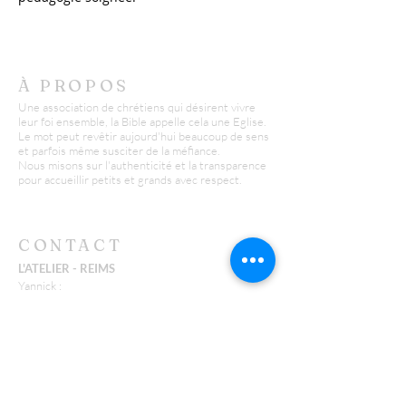
À PROPOS
Une association de chrétiens qui désirent vivre
leur foi ensemble, la Bible appelle cela une Eglise.
Le mot peut revêtir aujourd'hui beaucoup de sens
et parfois même susciter de la méfiance.
Nous misons sur l'authenticité et la transparence
pour accueillir petits et grands avec respect.
CONTACT
L'ATELIER - REIMS
Yannick :
06 26 43 38 58
y.huguenin@missionfpc.fr
Timothée :
t.neu@missionfpc.fr