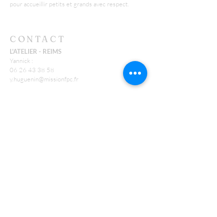
pour accueillir petits et grands avec respect.
CONTACT
L'ATELIER - REIMS
Yannick :
06 26 43 38 58
y.huguenin@missionfpc.fr
Timothée :
t.neu@missionfpc.fr
FEU
Jonathan :
j.conte@missionfpc.fr
RECEVOIR NOS EMAILS
:
Laisser nous votre email*