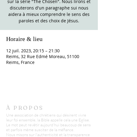
sur la série "The Chosen". Nous lirons et
discuterons d'un paragraphe sui nous
aidera à mieux comprendre le sens des
paroles et des choix de Jésus.
Horaire & lieu
12 juil. 2023, 20:15 – 21:30
Reims, 32 Rue Edmé Moreau, 51100
Reims, France
À PROPOS
Une association de chrétiens qui désirent vivre
leur foi ensemble, la Bible appelle cela une Eglise.
Le mot peut revêtir aujourd'hui beaucoup de sens
et parfois même susciter de la méfiance.
Nous misons sur l'authenticité et la transparence