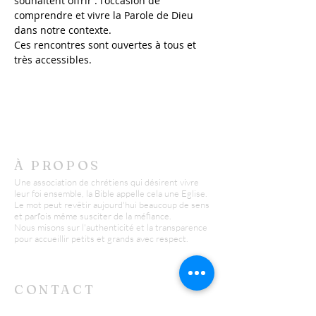
souhaitent offrir : l'occasion de 
comprendre et vivre la Parole de Dieu 
dans notre contexte.
Ces rencontres sont ouvertes à tous et 
très accessibles. 
À PROPOS
Une association de chrétiens qui désirent vivre
leur foi ensemble, la Bible appelle cela une Eglise.
Le mot peut revêtir aujourd'hui beaucoup de sens
et parfois même susciter de la méfiance.
Nous misons sur l'authenticité et la transparence
pour accueillir petits et grands avec respect.
CONTACT
L'ATELIER - REIMS