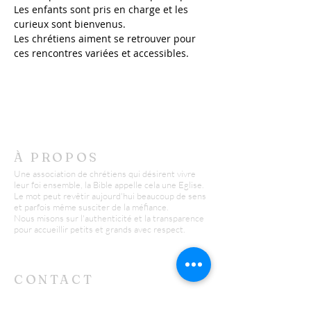
Les enfants sont pris en charge et les 
curieux sont bienvenus. 
Les chrétiens aiment se retrouver pour 
ces rencontres variées et accessibles.
À PROPOS
Une association de chrétiens qui désirent vivre
leur foi ensemble, la Bible appelle cela une Eglise.
Le mot peut revêtir aujourd'hui beaucoup de sens
et parfois même susciter de la méfiance.
Nous misons sur l'authenticité et la transparence
pour accueillir petits et grands avec respect.
CONTACT
L'ATELIER - REIMS
Yannick :