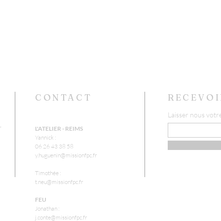
CONTACT
RECEVOI
Laisser nous votr
r
L'ATELIER - REIMS
Yannick :
06 26 43 38 58
y.huguenin@missionfpc.fr
Timothée :
t.neu@missionfpc.fr
FEU
Jonathan :
j.conte@missionfpc.fr