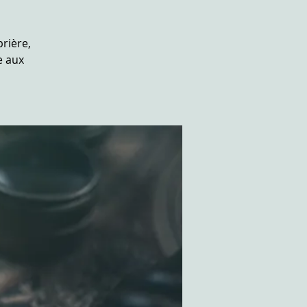
rière,
e aux