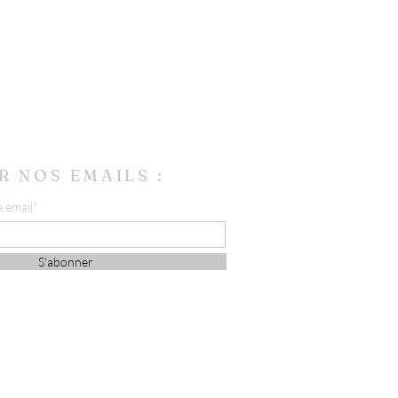
R NOS EMAILS :
e email*
S'abonner