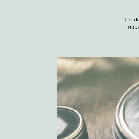
Les d
nous