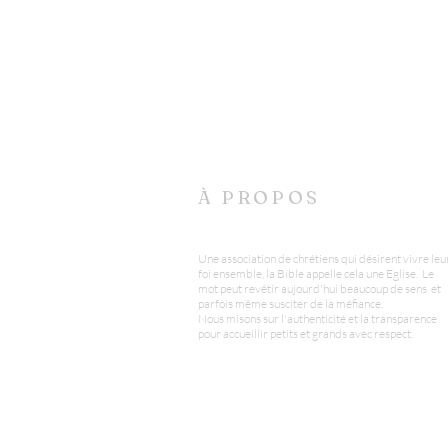
À PROPOS
Une association de chrétiens qui désirent vivre leu
foi ensemble, la Bible appelle cela une Eglise. Le
mot peut revêtir aujourd'hui beaucoup de sens et
parfois même susciter de la méfiance.
Nous misons sur l'authenticité et la transparence
pour accueillir petits et grands avec respect.