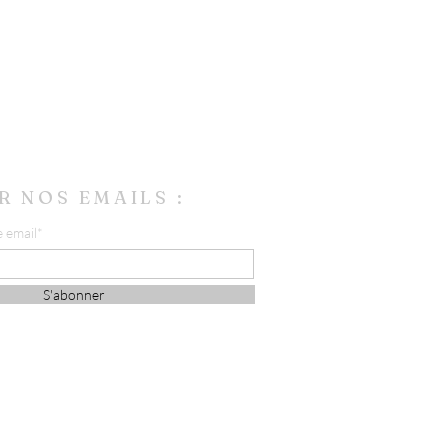
R NOS EMAILS :
e email*
S'abonner