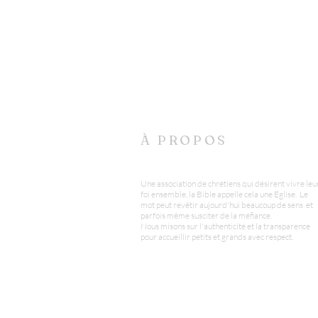
À PROPOS
Une association de chrétiens qui désirent vivre leu
foi ensemble, la Bible appelle cela une Eglise. Le
mot peut revêtir aujourd'hui beaucoup de sens et
parfois même susciter de la méfiance.
Nous misons sur l'authenticité et la transparence
pour accueillir petits et grands avec respect.