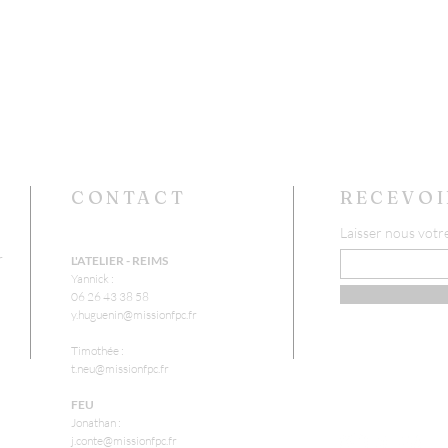
CONTACT
RECEVOI
Laisser nous votr
r
L'ATELIER - REIMS
Yannick :
06 26 43 38 58
y.huguenin@missionfpc.fr
Timothée :
t.neu@missionfpc.fr
FEU
Jonathan :
j.conte@missionfpc.fr