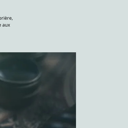
rière,
e aux