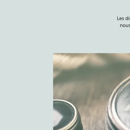
Les d
nous