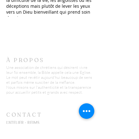
la difficulté de la vie, les angoisses ou les
déceptions mais plutôt de lever les yeux
vers un Dieu bienveillant qui prend soin
des siens.
La rencontre est faite d'histoires, de
discussions, de chants et de prières. La
Bible, Parole de Dieu, a une place
importante pour laisser régulièrement la
parole à Dieu.
À PROPOS
Une association de chrétiens qui désirent vivre
leur foi ensemble, la Bible appelle cela une Eglise.
Le mot peut revêtir aujourd'hui beaucoup de sens
et parfois même susciter de la méfiance.
Nous misons sur l'authenticité et la transparence
pour accueillir petits et grands avec respect.
CONTACT
L'ATELIER - REIMS
Yannick :
06 26 43 38 58