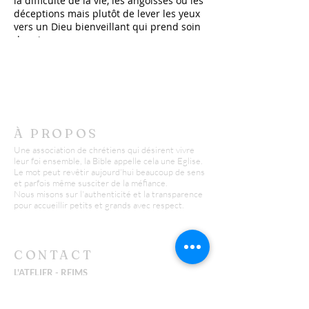
la difficulté de la vie, les angoisses ou les
déceptions mais plutôt de lever les yeux
vers un Dieu bienveillant qui prend soin
des siens.
La rencontre est faite d'histoires, de
discussions, de chants et de prières. La
Bible, Parole de Dieu, a une place
importante pour laisser régulièrement la
parole à Dieu.
À PROPOS
Une association de chrétiens qui désirent vivre
leur foi ensemble, la Bible appelle cela une Eglise.
Le mot peut revêtir aujourd'hui beaucoup de sens
et parfois même susciter de la méfiance.
Nous misons sur l'authenticité et la transparence
pour accueillir petits et grands avec respect.
CONTACT
L'ATELIER - REIMS
Yannick :
06 26 43 38 58