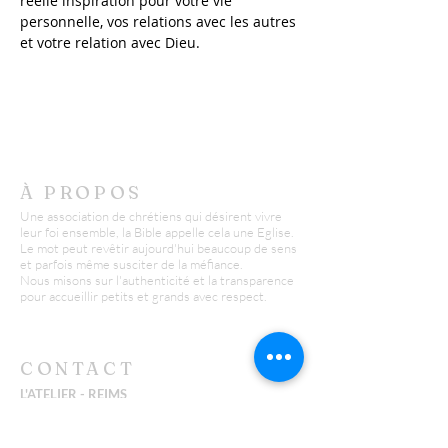
réelle inspiration pour votre vie 
personnelle, vos relations avec les autres 
et votre relation avec Dieu.
À PROPOS
Une association de chrétiens qui désirent vivre
leur foi ensemble, la Bible appelle cela une Eglise.
Le mot peut revêtir aujourd'hui beaucoup de sens
et parfois même susciter de la méfiance.
Nous misons sur l'authenticité et la transparence
pour accueillir petits et grands avec respect.
CONTACT
L'ATELIER - REIMS
Yannick :
06 26 43 38 58